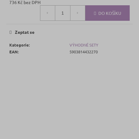
736 Kč bez DPH
Měrná
DO KOŠÍKU
cena:
Zeptat se
Kategorie
:
VÝHODNÉ SETY
EAN
:
5903814432270