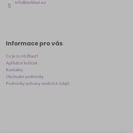
a
info
@
mrblast.eu
t
í
Informace pro vás
Co je to Mr.Blast?
Aplikátor kuliček
Kontakty
Obchodní podmínky
Podmínky ochrany osobních údajů