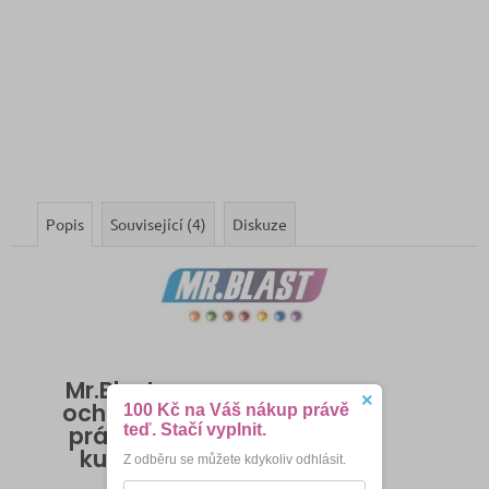
Popis
Související (4)
Diskuze
Mr.Blast -
×
ochucené
100 Kč na Váš nákup právě
teď. Stačí vyplnit.
práskací
kuličky
Z odběru se můžete kdykoliv odhlásit.