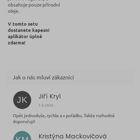
obsahuje pouze přírodní
oleje.
V tomto setu
dostanete kapesní
aplikátor úplně
zdarma!
Jiří Kryl
JK
Hodnocení obchodu je 5 z 5 hvězdiček.
7.8.2026
Opět jednoduše, rychle a v pořádku. Takže rozhodně
doporučuji!
Kristýna Mackovičová
KM