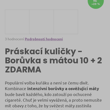
KČ
–20 %
a
j
í
t
?
Průměrné
3 hodnocení
Podrobnosti hodnocení
hodnocení
Práskací kuličky -
produktu
je
Borůvka s mátou 10 + 2
HLEDAT
4,0
z
ZDARMA
5
hvězdiček.
D
Populární volba kuřáku a není se čemu divit.
o
Kombinace
p
intenzivní borůvky a osvěžující máty
o
bude bavit každého, kdo zatouží po ochucené
r
cigaretě. Chuť je velmi vyvážená, a proto nemusíte
u
mít obavy z toho, že by svěžest máty zastínila