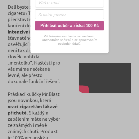
Dali byste si zrovna teď
cigaretu? Tak si
představte, že by její
kouření doprovázela
Přihlásit odběr a získat 100 Kč
intenzivní chuť
Přihlášením souhlasíte se zasíláním
šťavnatého ovoce nebo
obchodních sdělení a se zpracováním
osvěžující máty. Vždyť to
osobních údajů.
není tak dávno, co si
člověk mohl dát
„mentolku“. Naštěstí pro
vás máme nečekaně
levné, ale přesto
dokonale funkční řešení.
Práskací kuličky Mr.Blast
jsou novinkou, která
vrací cigaretám lákavé
příchutě
. S každým
zapálením máte na výběr
ze známých i méně
známých chutí. Produkt
je 100% veganský a