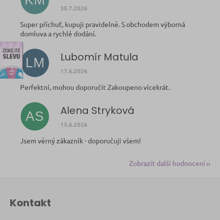
Hodnocení obchodu je 5 z 5 hvězdiček.
30.7.2026
Super příchuť, kupuji pravidelně. S obchodem výborná
domluva a rychlé dodání.
discount
Lubomír Matula
LM
Hodnocení obchodu je 5 z 5 hvězdiček.
17.6.2026
Perfektní, mohou doporučit Zakoupeno vícekrát.
Alena Stryková
AS
Hodnocení obchodu je 5 z 5 hvězdiček.
15.6.2026
Jsem věrný zákazník - doporučuji všem!
Zobrazit další hodnocení
Z
á
Kontakt
p