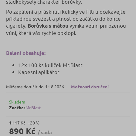
č
sladkokyselý charakter borůvky.
u
Po zapálení a prásknutí kuličky ve filtru očekávejte
j
příkladnou svěžest a plnost od začátku do konce
e
cigarety.
vyniká velmi přirozenou
Borůvka s mátou
m
vůní, která vás rychle obklopí.
e
Balení obsahuje:
12x 100 ks kuliček Mr.Blast
Kapesní aplikátor
Můžeme doručit do:
11.8.2026
Možnosti doručení
Skladem
Značka:
Mr.Blast
1 117 Kč
–20 %
890 Kč
/ sada