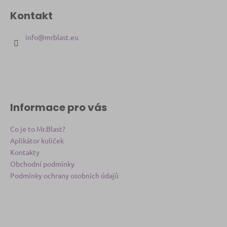
á
Kontakt
p
a
info
@
mrblast.eu
t
í
Informace pro vás
Co je to Mr.Blast?
Aplikátor kuliček
Kontakty
Obchodní podmínky
Podmínky ochrany osobních údajů