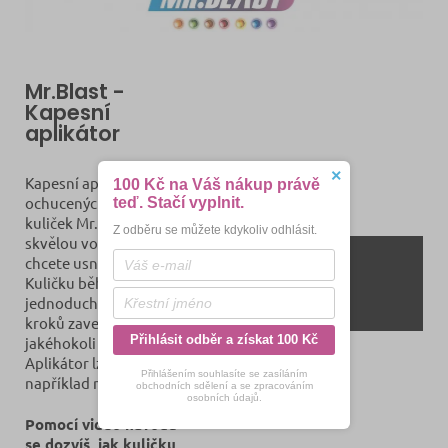
Mr.Blast -
Kapesní
aplikátor
×
Kapesní aplikátor
100 Kč na Váš nákup právě
ochucených práskacích
teď. Stačí vyplnit.
kuliček Mr.Blast, který je
Z odběru se můžete kdykoliv odhlásit.
skvělou volbou, pokud si
chcete usnadnit práci.
Kuličku během
jednoduchých dvou
kroků zavedete do
Přihlásit odběr a získat 100 Kč
jakéhokoli filtru cig..
Aplikátor lze připnout
Přihlášením souhlasíte se zasíláním
například na klíče.
obchodních sdělení a se zpracováním
osobních údajů.
Pomocí video návodu
se dozvíš, jak kuličku