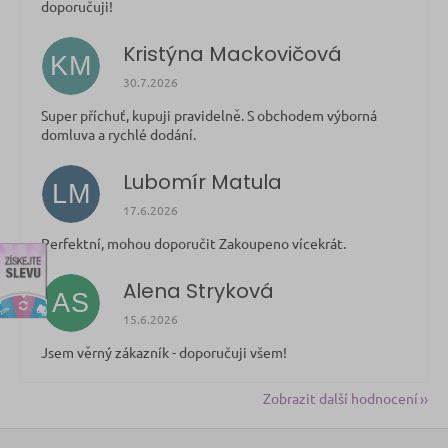
doporučuji!
Kristýna Mackovičová
KM
Hodnocení obchodu je 5 z 5 hvězdiček.
30.7.2026
Super příchuť, kupuji pravidelně. S obchodem výborná
domluva a rychlé dodání.
Lubomír Matula
LM
Hodnocení obchodu je 5 z 5 hvězdiček.
17.6.2026
Perfektní, mohou doporučit Zakoupeno vícekrát.
discount
Alena Stryková
AS
Hodnocení obchodu je 5 z 5 hvězdiček.
15.6.2026
Jsem věrný zákazník - doporučuji všem!
Zobrazit další hodnocení
Z