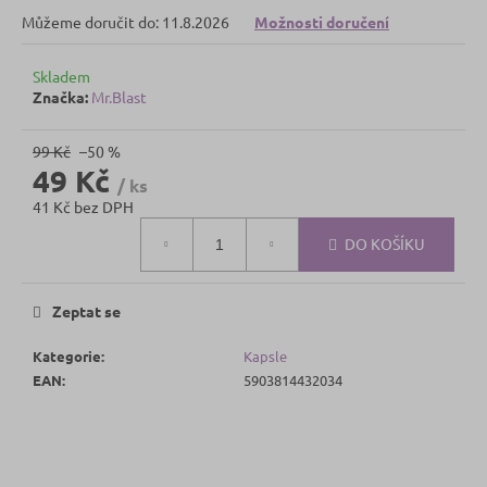
č
Můžeme doručit do:
11.8.2026
Možnosti doručení
u
j
e
Skladem
m
Značka:
Mr.Blast
e
99 Kč
–50 %
49 Kč
/ ks
41 Kč bez DPH
Měrná
DO KOŠÍKU
cena:
Zeptat se
Kategorie
:
Kapsle
EAN
:
5903814432034