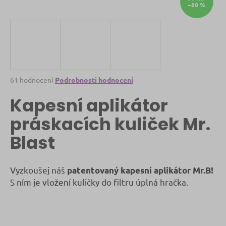
–50 %
a
j
í
t
?
Průměrné
61 hodnocení
Podrobnosti hodnocení
hodnocení
Kapesní aplikátor
produktu
je
práskacích kuliček Mr.
HLEDAT
4,7
z
Blast
5
hvězdiček.
D
Vyzkoušej náš
patentovaný kapesní aplikátor Mr.B!
o
p
S ním je vložení kuličky do filtru úplná hračka.
o
r
u