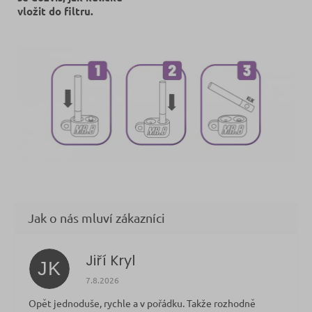
vložit do filtru.
Jiří Kryl
JK
Hodnocení obchodu je 5 z 5 hvězdiček.
7.8.2026
Opět jednoduše, rychle a v pořádku. Takže rozhodně