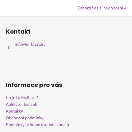
Zobrazit další hodnocení
Z
á
Kontakt
p
a
info
@
mrblast.eu
t
í
Informace pro vás
Co je to Mr.Blast?
Aplikátor kuliček
Kontakty
Obchodní podmínky
Podmínky ochrany osobních údajů