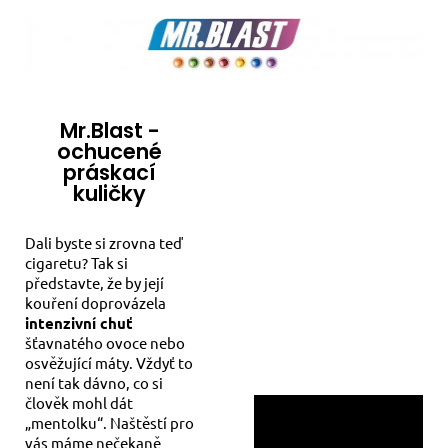
Mr.Blast -
ochucené
práskací
kuličky
Dali byste si zrovna teď
cigaretu? Tak si
představte, že by její
kouření doprovázela
intenzivní chuť
šťavnatého ovoce nebo
osvěžující máty. Vždyť to
není tak dávno, co si
člověk mohl dát
„mentolku“. Naštěstí pro
vás máme nečekaně