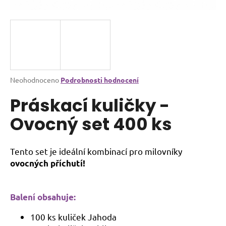
a
j
í
t
?
Průměrné
Neohodnoceno
Podrobnosti hodnocení
hodnocení
Práskací kuličky -
produktu
je
Ovocný set 400 ks
HLEDAT
0,0
z
5
hvězdiček.
Tento set je ideální kombinací pro milovníky
D
ovocných příchutí!
o
p
o
Balení obsahuje:
r
u
100 ks kuliček Jahoda