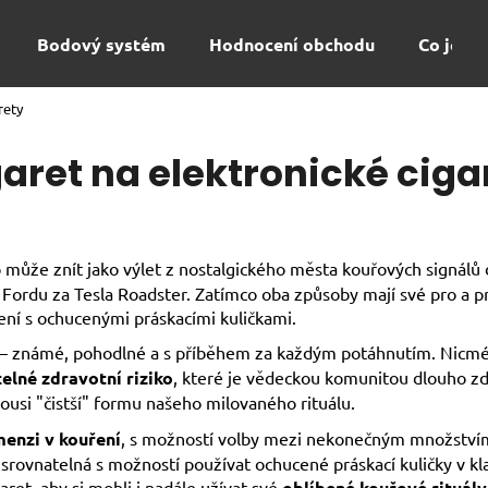
Bodový systém
Hodnocení obchodu
Co je to
rety
Co potřebujete najít?
aret na elektronické ciga
HLEDAT
 může znít jako výlet z nostalgického města kouřových signálů 
rdu za Tesla Roadster. Zatímco oba způsoby mají své pro a pro
Doporučujeme
ření s ochucenými práskacími kuličkami.
l – známé, pohodlné a s příběhem za každým potáhnutím. Nicméně,
elné zdravotní riziko
, které je vědeckou komunitou dlouho 
ousi "čistší" formu našeho milovaného rituálu.
enzi v kouření
, s možností volby mezi nekonečným množstvím 
 srovnatelná s možností používat ochucené práskací kuličky v kl
ret, aby si mohli i nadále užívat své
oblíbené kouřové rituály