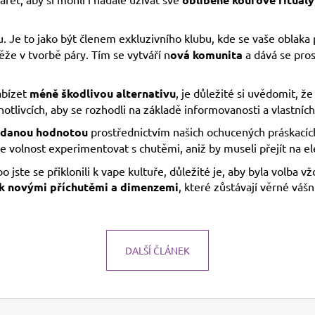
. Je to jako být členem exkluzivního klubu, kde se vaše oblaka 
ěže v tvorbě páry. Tím se vytváří n
ová komunita
a dává se pros
bízet
méně škodlivou alternativu
, je důležité si uvědomit, ž
notlivcích, aby se rozhodli na základě informovanosti a vlastních
řidanou hodnotou
prostřednictvím našich ochucených práskacíc
e volnost experimentovat s chutěmi, aniž by museli přejít na ele
jste se přiklonili k vape kultuře, důležité je, aby byla volba v
tek novými příchutěmi a dimenzemi
, které zůstávají věrné váš
DALŠÍ ČLÁNEK