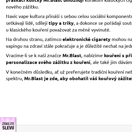
nového zážitku.
Navíc vape kultura přináší s sebou celou sociální komponentu
setkávají lidé, sdílejí
tipy a triky
, a dokonce se pořádají sout
u klasického kouření považovat za méně vyvinuté.
Na druhou stranu, zatímco
elektronické cigarety
mohou na
vapingu na zdraví stále pokračuje a je důležité nechat na jed
Vracíme-li se k naší značce
Mr.Blast
, nabízíme
kouření s p
personalizace svého zážitku z kouření
, ale také jim dávám
V konečném důsledku, ať už preferujete tradiční kouření nebo 
spektru,
Mr.Blast je zde, aby obohatil váš kouřový záži
discount
Z