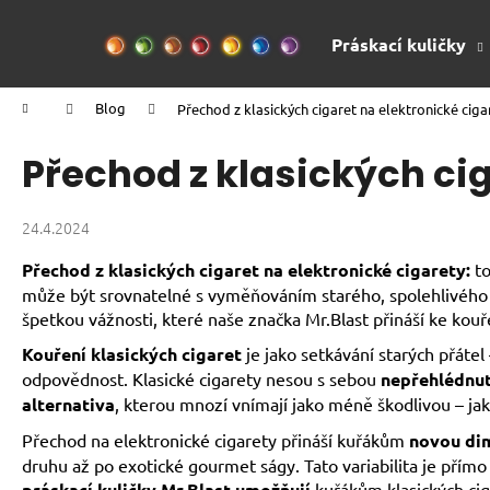
K
Přejít
na
o
Práskací kuličky
obsah
Zpět
Zpět
š
do
do
í
Domů
Blog
Přechod z klasických cigaret na elektronické ciga
k
obchodu
obchodu
Přechod z klasických cig
24.4.2024
Přechod z klasických cigaret na elektronické cigarety:
to
může být srovnatelné s vyměňováním starého, spolehlivého Fo
špetkou vážnosti, které naše značka Mr.Blast přináší ke kou
Kouření klasických cigaret
je jako setkávání starých přáte
odpovědnost. Klasické cigarety nesou s sebou
nepřehlédnut
alternativa
, kterou mnozí vnímají jako méně škodlivou – jak
Přechod na elektronické cigarety přináší kuřákům
novou dim
druhu až po exotické gourmet ságy. Tato variabilita je přímo
práskací kuličky Mr.Blast
umožňují
kuřákům klasických ciga