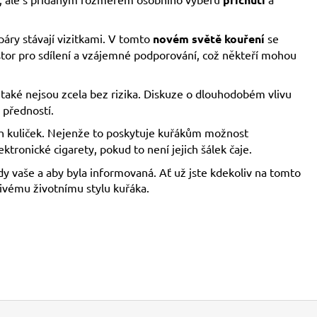
páry stávají vizitkami. V tomto
novém světě kouření
se
tor pro sdílení a vzájemné podporování, což někteří mohou
e také nejsou zcela bez rizika. Diskuze o dlouhodobém vlivu
 předností.
h kuliček. Nejenže to poskytuje kuřákům možnost
ktronické cigarety, pokud to není jejich šálek čaje.
ždy vaše a aby byla informovaná. Ať už jste kdekoliv na tomto
nivému životnímu stylu kuřáka.