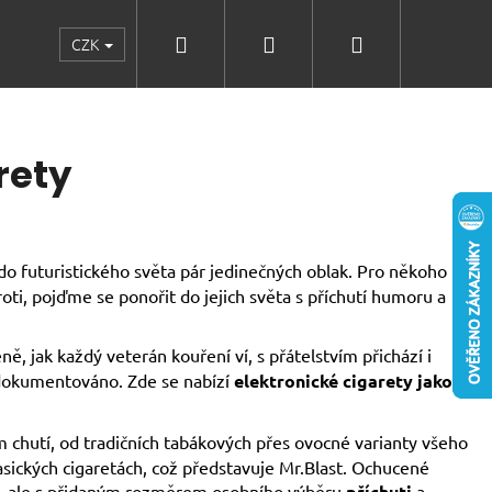
Hledat
Přihlášení
Nákupní
CZK
 Mr.Blast?
Velkoobchod
Aplikátor kuliček
Kol
košík
rety
do futuristického světa pár jedinečných oblak. Pro někoho to
ti, pojďme se ponořit do jejich světa s příchutí humoru a
 jak každý veterán kouření ví, s přátelstvím přichází i
zdokumentováno. Zde se nabízí
elektronické cigarety jako
chutí, od tradičních tabákových přes ovocné varianty všeho
asických cigaretách, což představuje Mr.Blast. Ochucené
, ale s přidaným rozměrem osobního výběru
příchuti
a